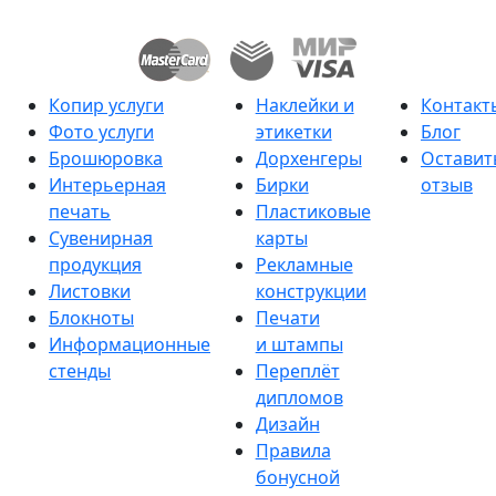
Копир услуги
Наклейки и
Контакт
Фото услуги
этикетки
Блог
Брошюровка
Дорхенгеры
Оставит
Интерьерная
Бирки
отзыв
печать
Пластиковые
Сувенирная
карты
продукция
Рекламные
Листовки
конструкции
Блокноты
Печати
Информационные
и штампы
стенды
Переплёт
дипломов
Дизайн
Правила
бонусной